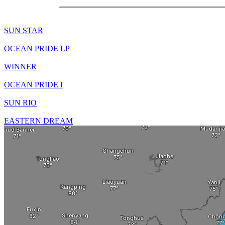
SUN STAR
OCEAN PRIDE LP
WINNER
OCEAN PRIDE I
SUN RIO
EASTERN DREAM