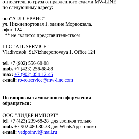
относительно груза отправленного судами MW-LINE
по следующиму адресу:
ооо"АТЛ СЕРВИС"
ул. Нижнепортовая 1, здание Морвокзала,
офис 124.
** не является представительством
LLC "ATL SERVICE"
Vladivostok, St.Nizhneportovaya 1, Office 124
tel.
+7 (902) 556-68-88
mob.
+7 (423) 256-68-88
max:
+7 (902) 054-12-45
e-mail:
ro-ro.service@mw-line.com
По вопросам таможенного оформления
обращаться:
ООО "ЛИДЕР ИМПОРТ"
tel.
+7 (423) 239-68-28 для звонков только
mob.
+7 902 480-80-33 для WhatsApp только
e-mail:
vedpointvl@mail.ru